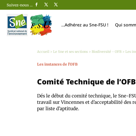
Suivez-nous …
…Adhérez au Sne-FSU !
Qui somm
Accueil
>
Le Sne et ses sections
>
Biodiversité - OFB
>
Les in
Les instances de l'OFB
Comité Technique de l’OF
Dés le début du comité technique, le Sne-FS
travail sur Vincennes et d’acceptabilité des 
par liste d’aptitude.