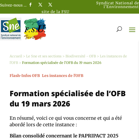
Syndicat National de
Suivez-nous …
l’Environnement
site de la FSU
Accueil
>
Le Sne et ses sections
>
Biodiversité - OFB
>
Les instances de
l'OFB
>
Formation spécialisée de l’OFB du 19 mars 2026
Flash-Infos OFB
Les instances de l'OFB
Formation spécialisée de l’OFB
du 19 mars 2026
En résumé, voici ce qui vous concerne et qui a été
abordé lors de cette instance :
Bilan consolidé concernant le PAPRIPACT 2025