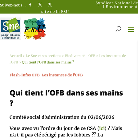
Syndicat National de
Suivez-nous …
l’Environnement
site de la FSU
Accueil
>
Le Sne et ses sections
>
Biodiversité - OFB
>
Les instances de
l'OFB
>
Qui tient l’OFB dans ses mains ?
Flash-Infos OFB
Les instances de l'OFB
Qui tient l’OFB dans ses mains
?
Comité social d’administration du 02/06/2026
Vous avez vu l’ordre du jour de ce CSA (
ici
) ? Mais
n’a t-il pas été rédigé par les lobbies ?? La