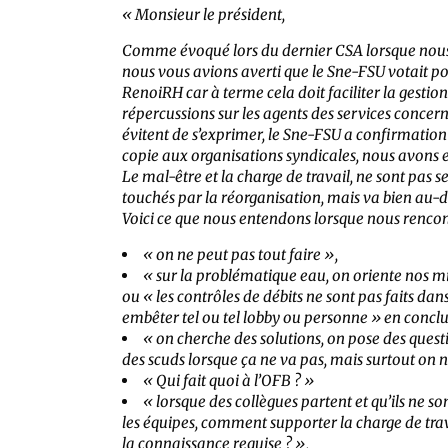
« Monsieur le président,
Comme évoqué lors du dernier CSA lorsque nous 
nous vous avions averti que le Sne-FSU votait pou
RenoiRH car à terme cela doit faciliter la gestio
répercussions sur les agents des services conce
évitent de s’exprimer, le Sne-FSU a confirmation 
copie aux organisations syndicales, nous avons 
Le mal-être et la charge de travail, ne sont pas
touchés par la réorganisation, mais va bien au-d
Voici ce que nous entendons lorsque nous rencon
« on ne peut pas tout faire »,
« sur la problématique eau, on oriente nos mi
ou « les contrôles de débits ne sont pas faits da
embêter tel ou tel lobby ou personne » en concluan
« on cherche des solutions, on pose des quest
des scuds lorsque ça ne va pas, mais surtout on n
« Qui fait quoi à l’OFB ? »
« lorsque des collègues partent et qu’ils ne s
les équipes, comment supporter la charge de tr
la connaissance requise ? »,