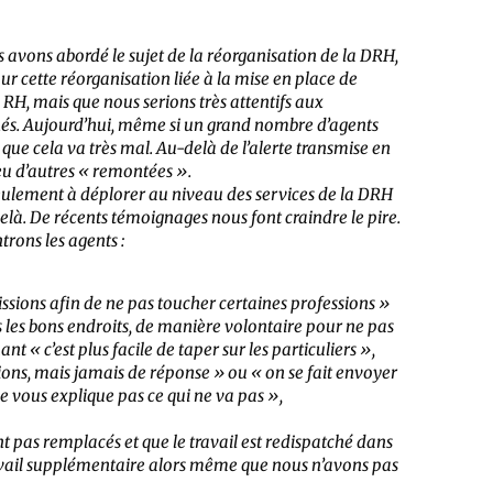
avons abordé le sujet de la réorganisation de la DRH,
r cette réorganisation liée à la mise en place de
n RH, mais que nous serions très attentifs aux
rnés. Aujourd’hui, même si un grand nombre d’agents
que cela va très mal. Au-delà de l’alerte transmise en
eu d’autres « remontées ».
 seulement à déplorer au niveau des services de la DRH
elà. De récents témoignages nous font craindre le pire.
trons les agents :
ssions afin de ne pas toucher certaines professions »
ns les bons endroits, de manière volontaire pour ne pas
t « c’est plus facile de taper sur les particuliers »,
ions, mais jamais de réponse » ou « on se fait envoyer
e vous explique pas ce qui ne va pas »,
ont pas remplacés et que le travail est redispatché dans
avail supplémentaire alors même que nous n’avons pas