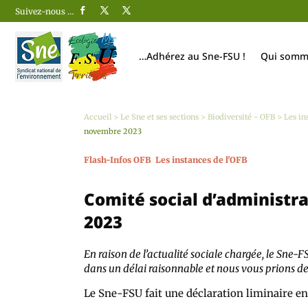
Suivez-nous …
…Adhérez au Sne-FSU !
Qui somm
Accueil
>
Le Sne et ses sections
>
Biodiversité - OFB
>
Les in
novembre 2023
Flash-Infos OFB
Les instances de l'OFB
Comité social d’administr
2023
En raison de l’actualité sociale chargée, le Sne-
dans un délai raisonnable et nous vous prions de
Le Sne-FSU fait une déclaration liminaire en