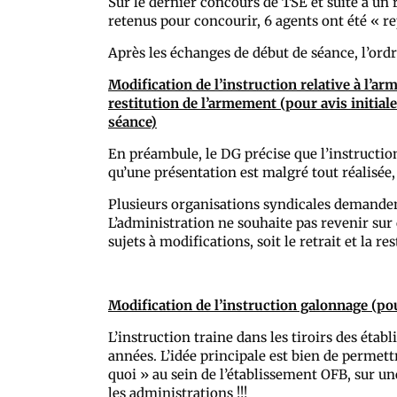
Sur le dernier concours de TSE et suite à un 
retenus pour concourir, 6 agents ont été « r
Après les échanges de début de séance, l’ordr
Modification de l’instruction relative à l’a
restitution de l’armement (pour avis initia
séance)
En préambule, le DG précise que l’instruction
qu’une présentation est malgré tout réalisée,
Plusieurs organisations syndicales demandent 
L’administration ne souhaite pas revenir sur c
sujets à modifications, soit le retrait et la re
Modification de l’instruction galonnage (po
L’instruction traine dans les tiroirs des ét
années. L’idée principale est bien de permettr
quoi » au sein de l’établissement OFB, sur 
les administrations !!!