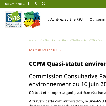
Suivez-nous …
…Adhérez au Sne-FSU !
Qui somm
Accueil
>
Le Sne et ses sections
>
Biodiversité - OFB
>
Les in
Les instances de l'OFB
CCPM Quasi-statut enviro
Commission Consultative Pari
environnement du 16 juin 2
Où tout et n’importe quoi peut être réalisé 
A travers cette communication, le Sne-FSU ti