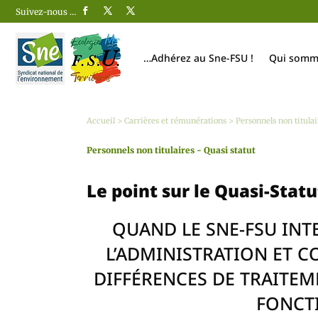
Suivez-nous …
…Adhérez au Sne-FSU !
Qui somm
Accueil
>
Carrières et rémunérations
>
Personnels non titulai
Personnels non titulaires - Quasi statut
Le point sur le Quasi-Stat
QUAND LE SNE-FSU INT
L’ADMINISTRATION ET 
DIFFÉRENCES DE TRAITEM
FONCT