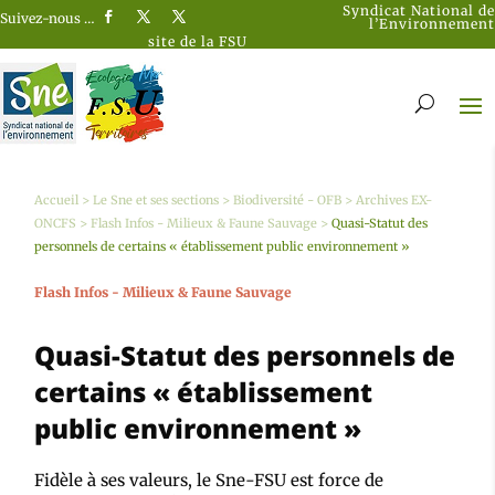
Syndicat National de
Suivez-nous …
l’Environnement
site de la FSU
Accueil
>
Le Sne et ses sections
>
Biodiversité - OFB
>
Archives EX-
ONCFS
>
Flash Infos - Milieux & Faune Sauvage
>
Quasi-Statut des
personnels de certains « établissement public environnement »
Flash Infos - Milieux & Faune Sauvage
Quasi-Statut des personnels de
certains « établissement
public environnement »
Fidèle à ses valeurs, le Sne-FSU est force de