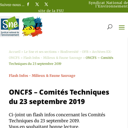
Syndicat National de
Suivez-nous …
l’Environnement
site de la FSU
Accueil
>
Le Sne et ses sections
>
Biodiversité - OFB
>
Archives EX-
ONCFS
>
Flash Infos - Milieux & Faune Sauvage
>
ONCFS – Comités
Techniques du 23 septembre 2019
Flash Infos - Milieux & Faune Sauvage
ONCFS – Comités Techniques
du 23 septembre 2019
Ci-joint un flash infos concernant les Comités
Techniques du 23 septembre 2019.
Vous en souhaitant bonne lecture.