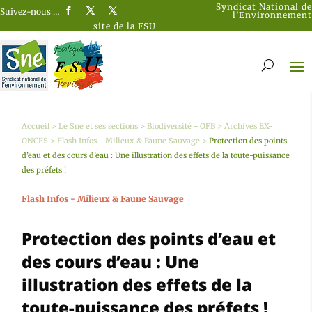
Syndicat National de
Suivez-nous …
l’Environnement
site de la FSU
Accueil
>
Le Sne et ses sections
>
Biodiversité - OFB
>
Archives EX-
ONCFS
>
Flash Infos - Milieux & Faune Sauvage
>
Protection des points
d’eau et des cours d’eau : Une illustration des effets de la toute-puissance
des préfets !
Flash Infos - Milieux & Faune Sauvage
Protection des points d’eau et
des cours d’eau : Une
illustration des effets de la
toute-puissance des préfets !