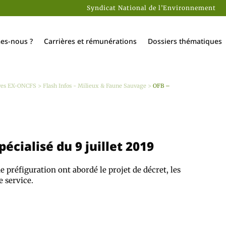
Syndicat National de l’Environnement
es-nous ?
Carrières et rémunérations
Dossiers thématiques
ves EX-ONCFS
>
Flash Infos - Milieux & Faune Sauvage
>
OFB –
écialisé du 9 juillet 2019
e préfiguration ont abordé le projet de décret, les
e service.