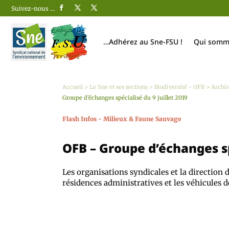
Suivez-nous …
…Adhérez au Sne-FSU !
Qui somm
Accueil
>
Le Sne et ses sections
>
Biodiversité - OFB
>
Archi
Groupe d’échanges spécialisé du 9 juillet 2019
Flash Infos - Milieux & Faune Sauvage
OFB – Groupe d’échanges sp
Les organisations syndicales et la direction d
résidences administratives et les véhicules d