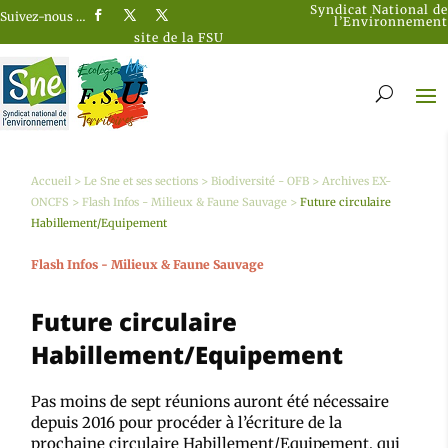
Syndicat National de
Suivez-nous …
l’Environnement
site de la FSU
Accueil
>
Le Sne et ses sections
>
Biodiversité - OFB
>
Archives EX-
ONCFS
>
Flash Infos - Milieux & Faune Sauvage
>
Future circulaire
Habillement/Equipement
Flash Infos - Milieux & Faune Sauvage
Future circulaire
Habillement/Equipement
Pas moins de sept réunions auront été nécessaire
depuis 2016 pour procéder à l’écriture de la
prochaine circulaire Habillement/Equipement, qui