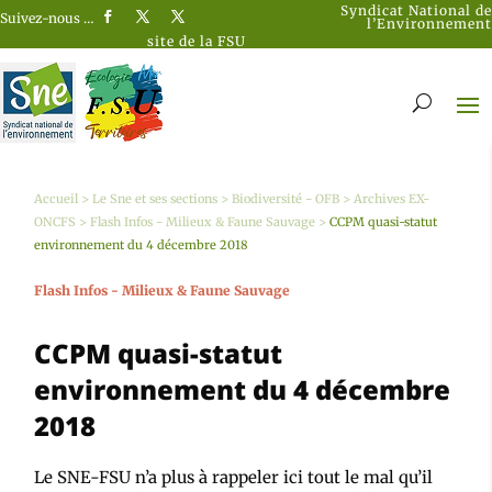
Syndicat National de
Suivez-nous …
l’Environnement
site de la FSU
Accueil
>
Le Sne et ses sections
>
Biodiversité - OFB
>
Archives EX-
ONCFS
>
Flash Infos - Milieux & Faune Sauvage
>
CCPM quasi-statut
environnement du 4 décembre 2018
Flash Infos - Milieux & Faune Sauvage
CCPM quasi-statut
environnement du 4 décembre
2018
Le SNE-FSU n’a plus à rappeler ici tout le mal qu’il