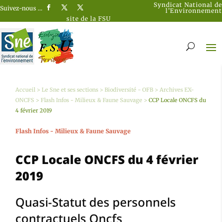
Syndicat National de
Suivez-nous …
l’Environnement
site de la FSU
Accueil
>
Le Sne et ses sections
>
Biodiversité - OFB
>
Archives EX-
ONCFS
>
Flash Infos - Milieux & Faune Sauvage
>
CCP Locale ONCFS du
4 février 2019
Flash Infos - Milieux & Faune Sauvage
CCP Locale ONCFS du 4 février
2019
Quasi-Statut des personnels
contractuels Oncfs