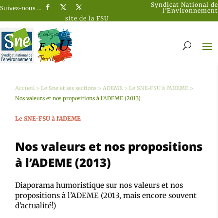
Syndicat National de
Suivez-nous …
l’Environnement
site de la FSU
Accueil
>
Le Sne et ses sections
>
ADEME
>
Le SNE-FSU à l'ADEME
>
Nos valeurs et nos propositions à l’ADEME (2013)
Le SNE-FSU à l'ADEME
Nos valeurs et nos propositions
à l’ADEME (2013)
Diaporama humoristique sur nos valeurs et nos
propositions à l’ADEME (2013, mais encore souvent
d’actualité!)