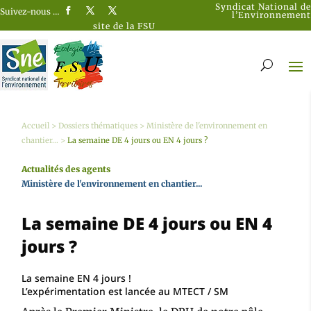
Syndicat National de
Suivez-nous …
l’Environnement
site de la FSU
Accueil
>
Dossiers thématiques
>
Ministère de l'environnement en
chantier...
>
La semaine DE 4 jours ou EN 4 jours ?
Actualités des agents
Ministère de l'environnement en chantier...
La semaine DE 4 jours ou EN 4
jours ?
La semaine EN 4 jours !
L’expérimentation est lancée au MTECT / SM