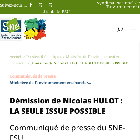
Syndicat National de
Suivez-nous …
l’Environnement
site de la FSU
Accueil
>
Dossiers thématiques
>
Ministère de l'environnement en
chantier...
>
Démission de Nicolas HULOT : LA SEULE ISSUE POSSIBLE
Communiqués de presse
Ministère de l'environnement en chantier...
Démission de Nicolas HULOT :
LA SEULE ISSUE POSSIBLE
Communiqué de presse du SNE-
FSU