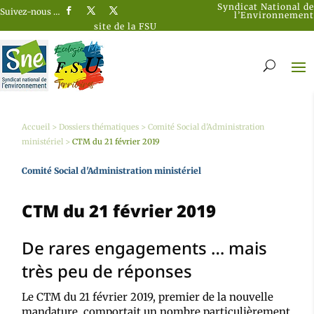
Syndicat National de
Suivez-nous …
l’Environnement
site de la FSU
Accueil
>
Dossiers thématiques
>
Comité Social d'Administration
ministériel
>
CTM du 21 février 2019
Comité Social d'Administration ministériel
CTM du 21 février 2019
De rares engagements … mais
très peu de réponses
Le CTM du 21 février 2019, premier de la nouvelle
mandature, comportait un nombre particulièrement