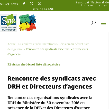
Syndicat National de
Suivez-nous …
l’Environnement
site de la FSU
Accueil
>
Carrières et rémunérations
>
Révision du décret liste
dérogatoire
>
Rencontre des syndicats avec DRH et Directeurs
d’agences
Révision du décret liste dérogatoire
Rencontre des syndicats avec
DRH et Directeurs d’agences
Rencontre des organisations syndicales avec la
DRH du Ministère du 30 novembre 2016 en
présence de la DEB et des Directeurs d’Agence