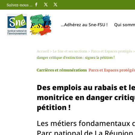
Suivez-nous …
…Adhérez au Sne-FSU !
Qui somm
Accueil
>
Le Sne et ses sections
>
Parcs et Espaces protégés
danger critique d’extinction : signez la pétition !
Carrières et rémunérations
Parcs et Espaces protégé
Des emplois au rabais et l
monitrice en danger critiqu
pétition !
Les métiers fondamentaux de
Parc national de La Réunion