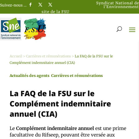
Syndicat National de
Suivez-nous …
l’Environnement
site de la FSU
Accueil
>
Carrières et rémunérations
>
La FAQ de la FSU sur le
Complément indemnitaire annuel (CIA)
Actualités des agents
Carrières et rémunérations
La FAQ de la FSU sur le
Complément indemnitaire
annuel (CIA)
Le
Complément indemnitaire annuel
est une prime
facultative du Rifseep, pouvant être versée aux