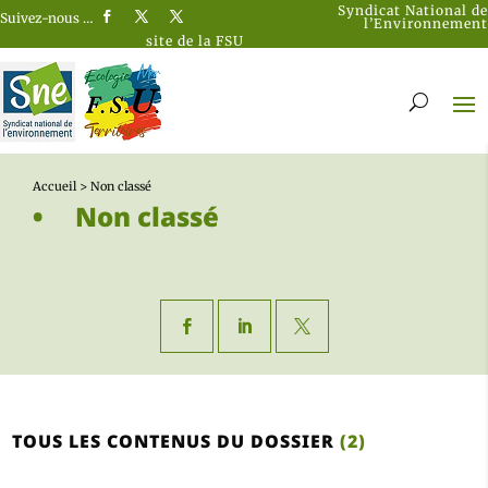
Syndicat National de
Suivez-nous …
l’Environnement
site de la FSU
Accueil
>
Non classé
Non classé
TOUS LES CONTENUS DU DOSSIER
(2)