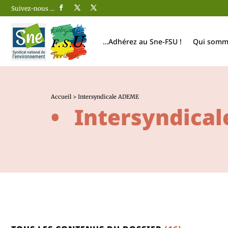
Suivez-nous …
…Adhérez au Sne-FSU !
Qui somm
Accueil
>
Intersyndicale ADEME
Intersyndica