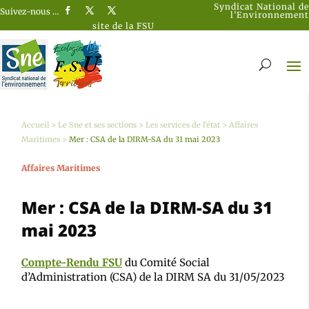
Syndicat National de
Suivez-nous …
l’Environnement
site de la FSU
Accueil
>
Le Sne et ses sections
>
Les services de l'état
>
Affaires
Maritimes
>
Mer : CSA de la DIRM-SA du 31 mai 2023
Affaires Maritimes
Mer : CSA de la DIRM-SA du 31
mai 2023
Compte-Rendu FSU
du Comité Social
d’Administration (CSA) de la DIRM SA du 31/05/2023