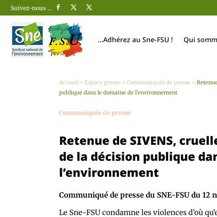
Suivez-nous …
…Adhérez au Sne-FSU !
Qui somm
Accueil
>
Espace presse
>
Communiqués de presse
>
Retenue
publique dans le domaine de l’environnement
Communiqués de presse
Retenue de SIVENS, cruelle
de la décision publique da
l’environnement
Communiqué de presse du SNE-FSU du 12 
Le Sne-FSU condamne les violences d’où qu’e