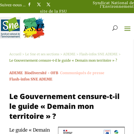
Syndicat National de
Suivez-nous …
l’Environnement
site de la FSU
Accueil
>
Le Sne et ses sections
>
ADEME
>
Flash-infos SNE ADEME
>
Le Gouvernement censure-t-il le guide « Demain mon territoire » ?
ADEME
Biodiversité - OFB
Communiqués de presse
Flash-infos SNE ADEME
Le Gouvernement censure-t-il
le guide « Demain mon
territoire » ?
Le guide « Demain