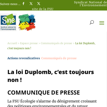
Syndicat National de
Suivez-nous …
l’Environnement
site de la FSU
Accueil
>
Espace presse
>
Communiqués de presse
>
La loi Duplomb,
c’est toujours non !
Actions revendicatives
Communiqués de presse
La loi Duplomb, c’est toujours
non !
COMMUNIQUE DE PRESSE
La FSU Écologie s’alarme du dénigrement croissant
des politiques environnementales et du retour