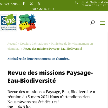
Syndicat National de
Suivez-nous …
l’Environnement
site de la FSU
Accueil
>
Dossiers thématiques
>
Ministère de l'environnement en
chantier...
>
Revue des missions Paysage-Eau-Biodiversité
Ministère de l'environnement en chantier...
Revue des missions Paysage-
Eau-Biodiversité
Revue des missions « Paysage, Eau, Biodiversité »
réunion du 5 mars 2021 Nous n’attendions rien.
Nous n’avons pas été déçu.es !
jpg – 64.9 ko