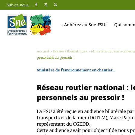
Suivez-nous …
…Adhérez au Sne-FSU !
Qui somm
Accueil
>
Dossiers thématiques
>
Ministère de l'environnemen
personnels au pressoir !
Ministère de l'environnement en chantier...
Réseau routier national : l
personnels au pressoir !
La FSU a été reçue en audience bilatérale par
transports et de la mer (DGITM), Marc Papin
représentant du CGEDD.
Cette audience avait pour objectif de nous p