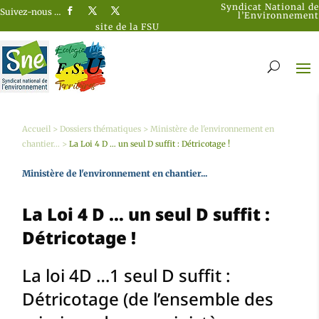
Syndicat National de
Suivez-nous …
l’Environnement
site de la FSU
Accueil
>
Dossiers thématiques
>
Ministère de l'environnement en
chantier...
>
La Loi 4 D … un seul D suffit : Détricotage !
Ministère de l'environnement en chantier...
La Loi 4 D … un seul D suffit :
Détricotage !
La loi 4D …1 seul D suffit :
Détricotage (de l’ensemble des