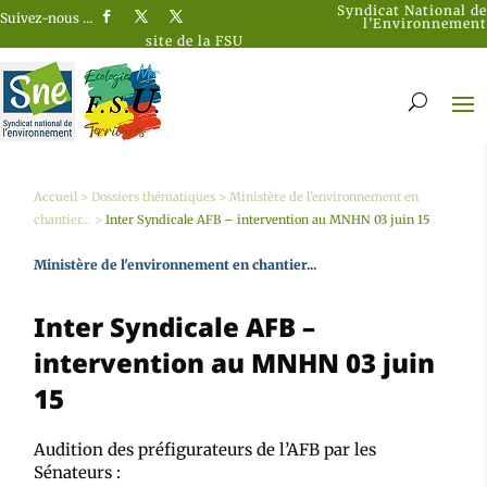
Syndicat National de
Suivez-nous …
l’Environnement
site de la FSU
Accueil
>
Dossiers thématiques
>
Ministère de l'environnement en
chantier...
>
Inter Syndicale AFB – intervention au MNHN 03 juin 15
Ministère de l'environnement en chantier...
Inter Syndicale AFB –
intervention au MNHN 03 juin
15
Audition des préfigurateurs de l’AFB par les
Sénateurs :