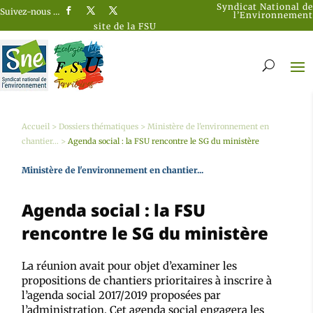
Syndicat National de
Suivez-nous …
l’Environnement
site de la FSU
Accueil
>
Dossiers thématiques
>
Ministère de l'environnement en
chantier...
>
Agenda social : la FSU rencontre le SG du ministère
Ministère de l'environnement en chantier...
Agenda social : la FSU
rencontre le SG du ministère
La réunion avait pour objet d’examiner les
propositions de chantiers prioritaires à inscrire à
l’agenda social 2017/2019 proposées par
l’administration. Cet agenda social engagera les