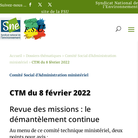
Syndicat National de
Suivez-nous …
l’Environnement
site de la FSU
Accueil
>
Dossiers thématiques
>
Comité Social d'Administration
ministériel
>
CTM du 8 février 2022
Comité Social d'Administration ministériel
CTM du 8 février 2022
Revue des missions : le
démantèlement continue
Au menu de ce comité technique ministériel, deux
points pour avis :