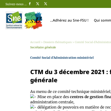
Suivez-nous …
…Adhérez au Sne-FSU !
Qui somm
Accueil
>
Dossiers thématiques
>
Comité Social d'Administra
Secrétaire générale
Comité Social d'Administration ministériel
CTM du 3 décembre 2021 : f
générale
Au menu de ce comité technique ministériel, 
Mise en place des
centres de gestion fin
administration centrale,
délégation de pouvoirs en matière de re