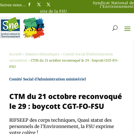
Syndicat National de
Suivez-nous …
l’Environnement
site de la FSU
Accueil
>
Dossiers thématiques
>
Comité Social d'Administration
ministériel
>
CTM du 21 octobre reconvoqué le 29 : boycott CGT-FO-
FSU
Comité Social d'Administration ministériel
CTM du 21 octobre reconvoqué
le 29 : boycott CGT-FO-FSU
RIFSEEP des corps techniques, Quasi statut des
personnels de l’Environnement, la FSU exprime
votre colère !