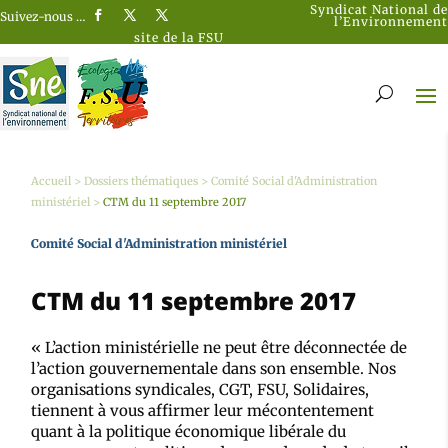
Syndicat National de
Suivez-nous …
l’Environnement
site de la FSU
Accueil
>
Dossiers thématiques
>
Comité Social d'Administration
ministériel
>
CTM du 11 septembre 2017
Comité Social d'Administration ministériel
CTM du 11 septembre 2017
« L’action ministérielle ne peut être déconnectée de
l’action gouvernementale dans son ensemble. Nos
organisations syndicales, CGT, FSU, Solidaires,
tiennent à vous affirmer leur mécontentement
quant à la politique économique libérale du