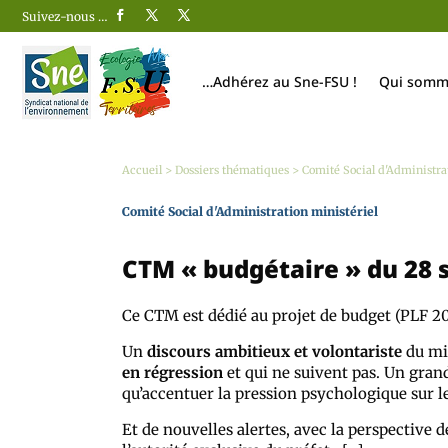
Suivez-nous …
…Adhérez au Sne-FSU !
Qui somm
Accueil
>
Dossiers thématiques
>
Comité Social d'Administra
Comité Social d'Administration ministériel
CTM « budgétaire » du 28
Ce CTM est dédié au projet de budget (PLF 20
Un
discours ambitieux et volontariste
du min
en régression
et qui ne suivent pas. Un gran
qu’accentuer la pression psychologique sur l
Et de nouvelles alertes, avec la perspective d