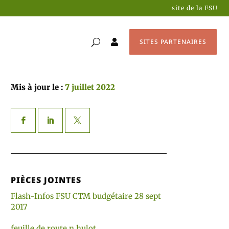
site de la FSU
SITES PARTENAIRES

Mis à jour le :
7 juillet 2022
PIÈCES JOINTES
Flash-Infos FSU CTM budgétaire 28 sept
2017
feuille de route n hulot