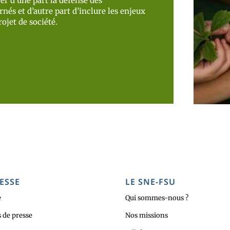
er d’une part la défense des
nés et d’autre part d’inclure les enjeux
ojet de société.
ESSE
LE SNE-FSU
e
Qui sommes-nous ?
de presse
Nos missions