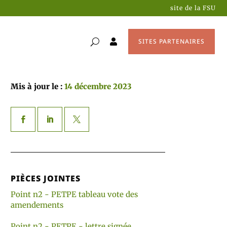
site de la FSU
SITES PARTENAIRES

Mis à jour le :
14 décembre 2023
PIÈCES JOINTES
Point n2 - PETPE tableau vote des
amendements
Point n2 - PETPE - lettre signée