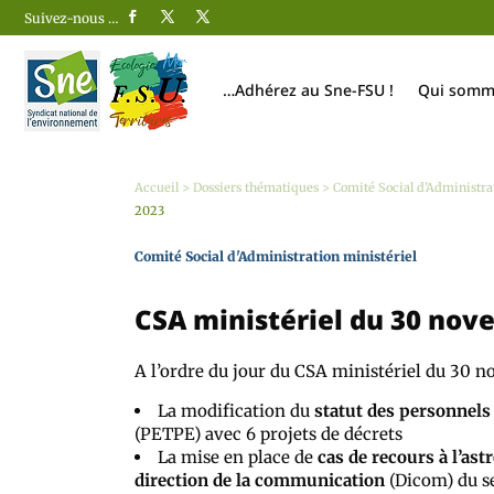
Suivez-nous …
…Adhérez au Sne-FSU !
Qui somm
Accueil
>
Dossiers thématiques
>
Comité Social d'Administra
2023
Comité Social d'Administration ministériel
CSA ministériel du 30 nov
A l’ordre du jour du CSA ministériel du 30 n
La modification du
statut des personnels 
(PETPE) avec 6 projets de décrets
La mise en place de
cas de recours à l’ast
direction de la communication
(Dicom) du se