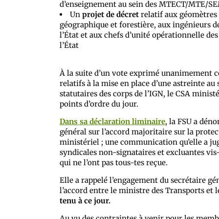
d’enseignement au sein des MTECT/MTE/SE
Un
projet de décret
relatif aux géomètres 
géographique et forestière, aux ingénieurs 
l’État et aux chefs d’unité opérationnelle d
l’État
À la suite d’un vote exprimé unanimement con
relatifs à la mise en place d’une astreinte au
statutaires des corps de l’IGN, le CSA minist
points d’ordre du jour.
Dans sa déclaration liminaire
, la FSU a déno
général sur l’accord majoritaire sur la prot
ministériel ; une communication qu’elle a ju
syndicales non-signataires et excluantes vis
qui ne l’ont pas tous-tes reçue.
Elle a rappelé l’engagement du secrétaire gén
l’accord entre le ministre des Transports et 
tenu à ce jour.
Au vu des contraintes à venir pour les membr