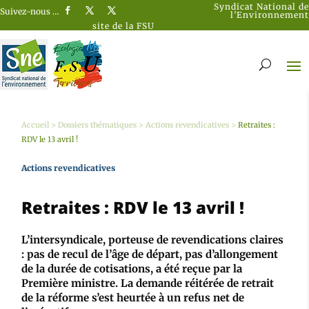
Syndicat National de
Suivez-nous …
l’Environnement
site de la FSU
Accueil
>
Dossiers thématiques
>
Actions revendicatives
>
Retraites :
RDV le 13 avril !
Actions revendicatives
Retraites : RDV le 13 avril !
L’intersyndicale, porteuse de revendications claires
: pas de recul de l’âge de départ, pas d’allongement
de la durée de cotisations, a été reçue par la
Première ministre. La demande réitérée de retrait
de la réforme s’est heurtée à un refus net de