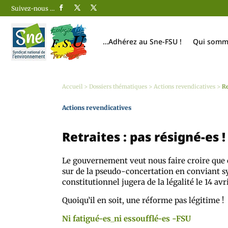
Suivez-nous …
…Adhérez au Sne-FSU !
Qui somm
Accueil
>
Dossiers thématiques
>
Actions revendicatives
>
Re
Actions revendicatives
Retraites : pas résigné-es !
Le gouvernement veut nous faire croire que c’e
sur de la pseudo-concertation en conviant sy
constitutionnel jugera de la légalité le 14 avr
Quoiqu’il en soit, une réforme pas légitime !
Ni fatigué-es_ni essoufflé-es -FSU