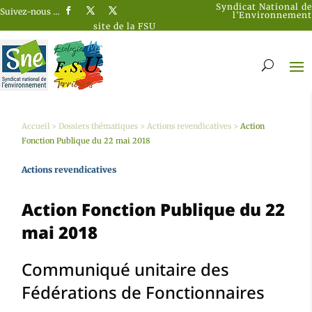
Syndicat National de
Suivez-nous …
l’Environnement
site de la FSU
Accueil
>
Dossiers thématiques
>
Actions revendicatives
>
Action
Fonction Publique du 22 mai 2018
Actions revendicatives
Action Fonction Publique du 22
mai 2018
Communiqué unitaire des
Fédérations de Fonctionnaires