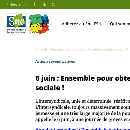
Suivez-nous …
…Adhérez au Sne-FSU !
Qui somm
Accueil
>
Dossiers thématiques
>
Actions revendicatives
>
6 
Actions revendicatives
6 juin : Ensemble pour obten
sociale !
L’intersyndicale, unie et déterminée, réaffir
L’intersyndicale
, toujours
massivement souten
jeunesse et une très large majorité de la po
appelle le 6 juin, à une journée de grèves et
Appel intersyndical : Ensemble le 6 juin pour