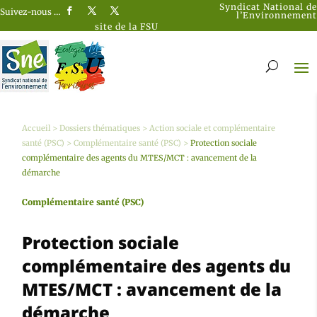
Syndicat National de
Suivez-nous …
l’Environnement
site de la FSU
Accueil
>
Dossiers thématiques
>
Action sociale et complémentaire
santé (PSC)
>
Complémentaire santé (PSC)
>
Protection sociale
complémentaire des agents du MTES/MCT : avancement de la
démarche
Complémentaire santé (PSC)
Protection sociale
complémentaire des agents du
MTES/MCT : avancement de la
démarche