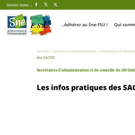
Suivez-nous …
…Adhérez au Sne-FSU !
Qui somm
Accueil
>
Carrières et rémunérations
>
Secrétaires d’adminis
des SACDD
Secrétaires d’administration et de contrôle du DD (SAC
Les infos pratiques des S