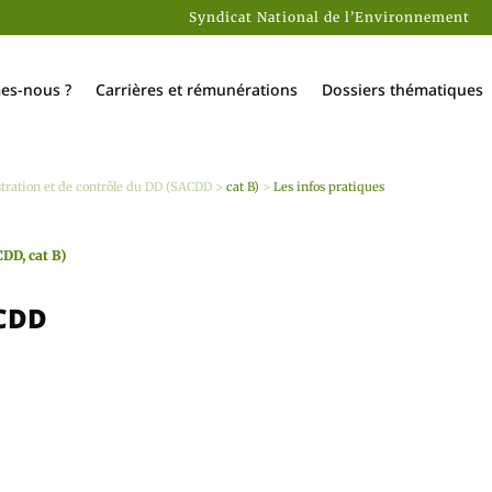
Syndicat National de l’Environnement
es-nous ?
Carrières et rémunérations
Dossiers thématiques
tration et de contrôle du DD (SACDD
>
cat B)
>
Les infos pratiques
DD, cat B)
ACDD