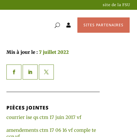
site de la FSU
SITES PARTENAIRES

Mis à jour le :
7 juillet 2022
PIÈCES JOINTES
courrier ise qs ctm 17 juin 2017 vf
amendements ctm 17 06 16 vf comple te
ccp vf