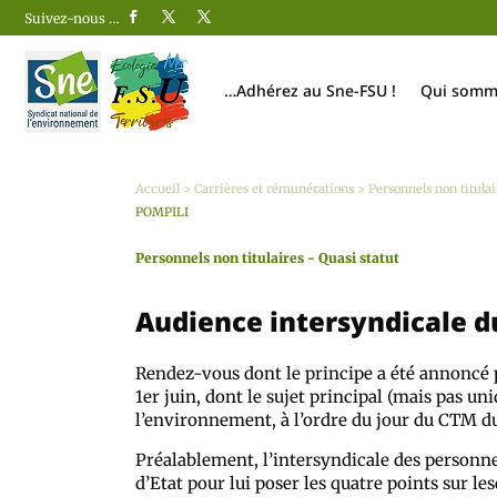
Suivez-nous …
…Adhérez au Sne-FSU !
Qui somm
Accueil
>
Carrières et rémunérations
>
Personnels non titulai
POMPILI
Personnels non titulaires - Quasi statut
Audience intersyndicale d
Rendez-vous dont le principe a été annoncé p
1er juin, dont le sujet principal (mais pas uni
l’environnement, à l’ordre du jour du CTM du
Préalablement, l’intersyndicale des personnel
d’Etat pour lui poser les quatre points sur le