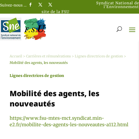
Syndicat National de
Suivez-nous …
l’Environnement
site de la FSU
Accueil
>
Carrières et rémunérations
>
Lignes directrices de gestion
>
Mobilité des agents, les nouveautés
Lignes directrices de gestion
Mobilité des agents, les
nouveautés
https://www.fsu-mtes-mct.syndicat.min-
e2.fr/mobilite-des-agents-les-nouveautes-a112.html