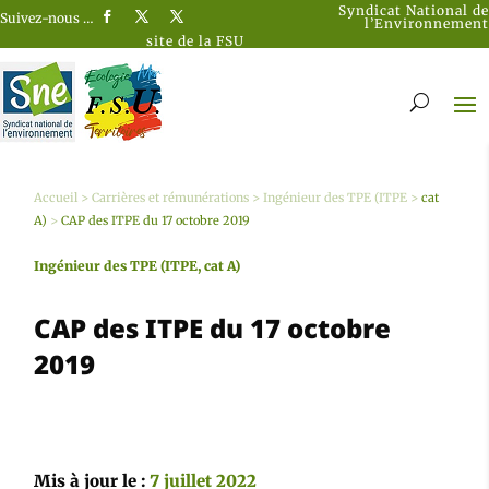
Syndicat National de
Suivez-nous …
l’Environnement
site de la FSU
Accueil
>
Carrières et rémunérations
>
Ingénieur des TPE (ITPE
>
cat
A)
>
CAP des ITPE du 17 octobre 2019
Ingénieur des TPE (ITPE, cat A)
CAP des ITPE du 17 octobre
2019
Mis à jour le :
7 juillet 2022