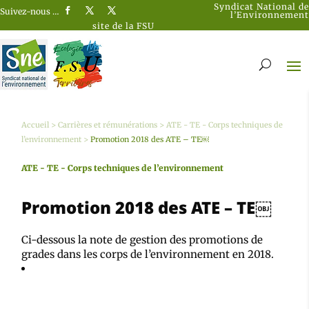
Syndicat National de
Suivez-nous …
l’Environnement
site de la FSU
Accueil
>
Carrières et rémunérations
>
ATE - TE - Corps techniques de
l’environnement
>
Promotion 2018 des ATE – TE￼
ATE - TE - Corps techniques de l’environnement
Promotion 2018 des ATE – TE￼
Ci-dessous la note de gestion des promotions de
grades dans les corps de l’environnement en 2018.