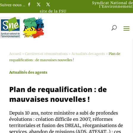
Syndicat National de
Suivez-nous …
l’Environnement
site de la FSU
Accueil
>
Carrières et rémunérations
>
Actualités des agents
>
Plan de
requalification : de mauvaises nouvelles !
Actualités des agents
Plan de requalification : de
mauvaises nouvelles !
Depuis 10 ans, notre ministère a subi de profondes
évolutions : création difficile en 2007, réformes
territoriales et fusion des DREAL, réorganisations de
services, abandon de missions (ADS, ATESAT…) ; ces